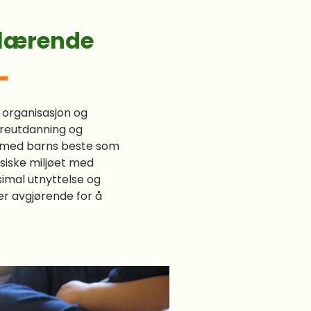
 lærende
m organisasjon og
dereutdanning og
 med barns beste som
ysiske miljøet med
imal utnyttelse og
 er avgjørende for å