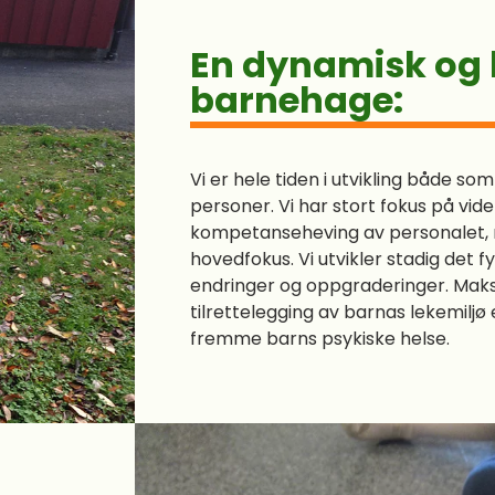
En dynamisk og
barnehage:
Vi er hele tiden i utvikling både so
personer. Vi har stort fokus på vi
kompetanseheving av personalet,
hovedfokus. Vi utvikler stadig det f
endringer og oppgraderinger. Maks
tilrettelegging av barnas lekemiljø
fremme barns psykiske helse.