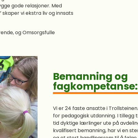
bygge gode relasjoner. Med
” skaper vi ekstra liv og innsats
ærende, og Omsorgsfulle
Bemanning og
fagkompetanse:
Vi er 24 faste ansatte i Trollsteine
for pedagogisk utdanning. I tillegg ti
tid dyktige lærlinger ute på avdel
kvalifisert bemanning, har vi en s
og et stort handlingsrom til å følg