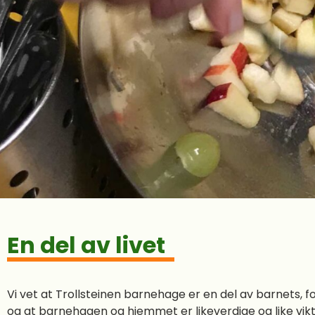
En del av livet
Vi vet at Trollsteinen barnehage er en del av barnets, f
og at barnehagen og hjemmet er likeverdige og like vikti