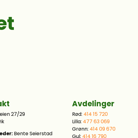
et
akt
Avdelinger
eien 27/29
Rød:
414 15 720
ik
Lilla:
477 63 069
Grønn:
414 09 670
eder:
Bente Seierstad
Gul:
414 16 790