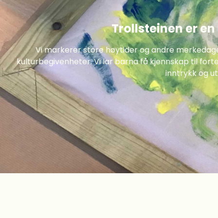
Trollsteinen er en
Vi markerer store høytider og andre merkedag
kulturbegivenheter. Vi lar barna få kjennskap til forte
inntrykk og ut