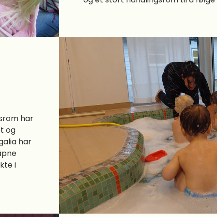
tsrom har
et og
galia har
 åpne
kte i