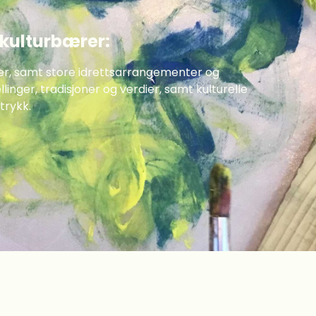
 kulturbærer:
er, samt store idrettsarrangementer og
llinger, tradisjoner og verdier, samt kulturelle
trykk.