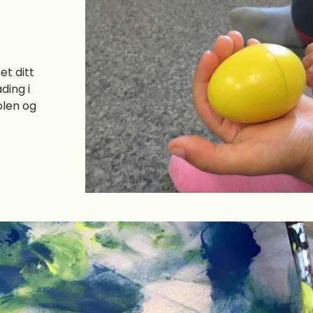
et ditt
ding i
olen og