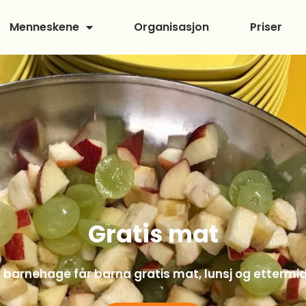
Menneskene
Organisasjon
Priser
Gratis bleier
Hos oss får barna i småbarnsavdelinga gratis bleie