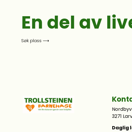
En del av liv
Søk plass ⟶
Kont
Nordbyv
3271 Larv
Daglig l