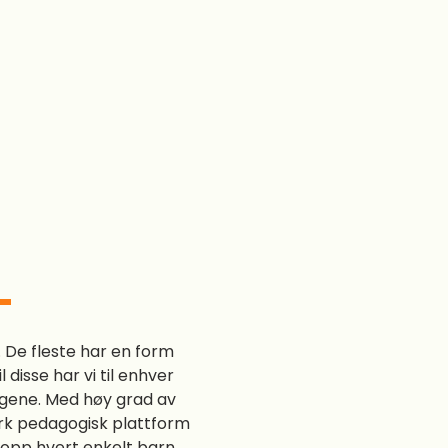
n. De fleste har en form
l disse har vi til enhver
ingene. Med høy grad av
terk pedagogisk plattform
e opp hvert enkelt barn.